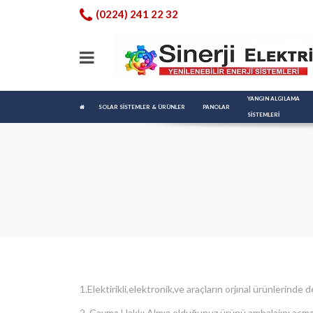
(0224) 241 22 32
YANGIN ALGILAMA 
SOLAR SİSTEMLER & ÜRÜNLER
PANOLAR
SISTEMLERI
1.Elektirikli,elektronik,ve araçların orjınal ürünlerinde
2. Cayma Hakkı Almış olduğunuz ürünü ambalajını açmad