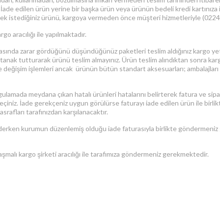
r. İade edilen ürün yerine bir başka ürün veya ürünün bedeli kredi kartınız
tmek istediğiniz ürünü, kargoya vermeden önce müşteri hizmetleriyle (0224)
o aracılığı ile yapılmaktadır.
asında zarar gördüğünü düşündüğünüz paketleri teslim aldığınız kargo ye
anak tutturarak ürünü teslim almayınız. Ürün teslim alındıktan sonra kargo
ğişim işlemleri ancak ürünün bütün standart aksesuarları; ambalajları hasa
ulamada meydana çıkan hatalı ürünleri hatalarını belirterek fatura ve sipar
 geçiniz. İade gerekçeniz uygun görülürse faturayı iade edilen ürün ile bir
srafları tarafınızdan karşılanacaktır.
derken kurumun düzenlemiş olduğu iade faturasıyla birlikte göndermeniz ge
aşmalı kargo şirketi aracılığı ile tarafımıza göndermeniz gerekmektedir.