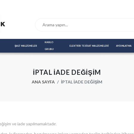
KABLO 
ŞALT MALZEMELER
ELEKTRİK TESİSAT MALZEMELERİ
AYDINLATMA
GRUBU
İPTAL İADE DEĞIŞIM
ANA SAYFA
İPTAL İADE DEĞIŞIM
 değişim ve iade yapılmamaktadır.
an, kullanmadan, bozulmasına imkan vermeden teslim tarihinden itibaren (