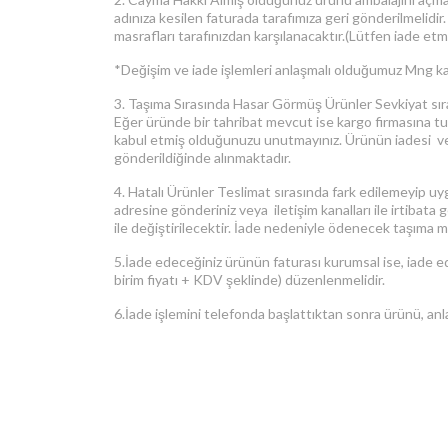
adınıza kesilen faturada tarafımıza geri gönderilmelidi
masrafları tarafınızdan karşılanacaktır.(Lütfen iade e
*Değişim ve iade işlemleri anlaşmalı olduğumuz Mng karg
3. Taşıma Sırasında Hasar Görmüş Ürünler Sevkiyat sır
Eğer üründe bir tahribat mevcut ise kargo firmasına tut
kabul etmiş olduğunuzu unutmayınız. Ürünün iadesi ve de
gönderildiğinde alınmaktadır.
4. Hatalı Ürünler Teslimat sırasında fark edilemeyip uyg
adresine gönderiniz veya iletişim kanalları ile irtibata
ile değiştirilecektir. İade nedeniyle ödenecek taşıma ma
5.İade edeceğiniz ürünün faturası kurumsal ise, iade e
birim fiyatı + KDV şeklinde) düzenlenmelidir.
6.İade işlemini telefonda başlattıktan sonra ürünü, anl