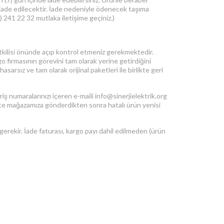
a iade edilecektir. İade nedeniyle ödenecek taşıma
 241 22 32 mutlaka iletişime geçiniz.)
tkilisi önünde açıp kontrol etmeniz gerekmektedir.
 firmasının görevini tam olarak yerine getirdiğini
rsız ve tam olarak orijinal paketleri ile birlikte geri
iş numaralarınızı içeren e-maili info@sinerjielektrik.org
likte mağazamıza gönderdikten sonra hatalı ürün yenisi
rekir. İade faturası, kargo payı dahil edilmeden (ürün