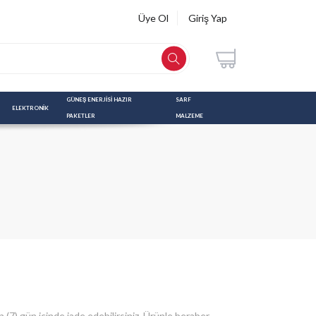
Üye Ol
Giriş Yap
GÜNEŞ ENERJİSİ HAZIR 
SARF 
ELEKTRONİK
PAKETLER
MALZEME
7) gün içinde iade edebilirsiniz. Ürünle beraber